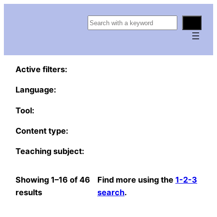
S
e
a
r
Active filters:
c
h
Language:
Tool:
Content type:
Teaching subject:
Showing 1–16 of 46
Find more using the
1-2-3
results
search
.