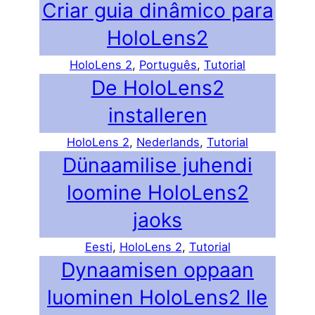
Criar guia dinâmico para
HoloLens2
HoloLens 2
, 
Português
, 
Tutorial
De HoloLens2
installeren
HoloLens 2
, 
Nederlands
, 
Tutorial
Dünaamilise juhendi
loomine HoloLens2
jaoks
Eesti
, 
HoloLens 2
, 
Tutorial
Dynaamisen oppaan
luominen HoloLens2 lle