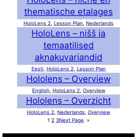
thematische etalages
HoloLens 2
, 
Lesson Plan
, 
Nederlands
HoloLens – nišš ja
temaatilised
aknakuvariandid
Eesti
, 
HoloLens 2
, 
Lesson Plan
Hololens – Overview
English
, 
HoloLens 2
, 
Overview
Hololens – Overzicht
HoloLens 2
, 
Nederlands
, 
Overview
1
2
3
Next Page
»