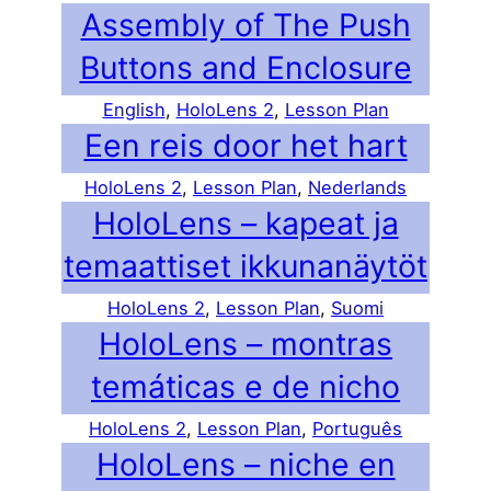
Assembly of The Push
Buttons and Enclosure
English
, 
HoloLens 2
, 
Lesson Plan
Een reis door het hart
HoloLens 2
, 
Lesson Plan
, 
Nederlands
HoloLens – kapeat ja
temaattiset ikkunanäytöt
HoloLens 2
, 
Lesson Plan
, 
Suomi
HoloLens – montras
temáticas e de nicho
HoloLens 2
, 
Lesson Plan
, 
Português
HoloLens – niche en