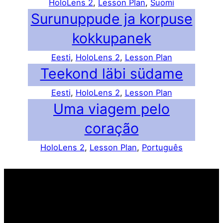
HoloLens 2
, 
Lesson Plan
, 
Suomi
Surunuppude ja korpuse
kokkupanek
Eesti
, 
HoloLens 2
, 
Lesson Plan
Teekond läbi südame
Eesti
, 
HoloLens 2
, 
Lesson Plan
Uma viagem pelo
coração
HoloLens 2
, 
Lesson Plan
, 
Português