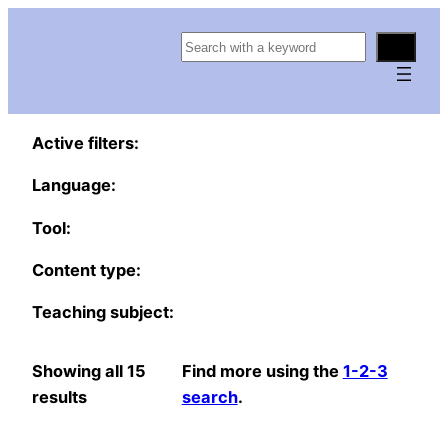
S
e
a
r
Active filters:
c
h
Language:
Tool:
Content type:
Teaching subject:
Showing all 15
Find more using the
1-2-3
results
search
.