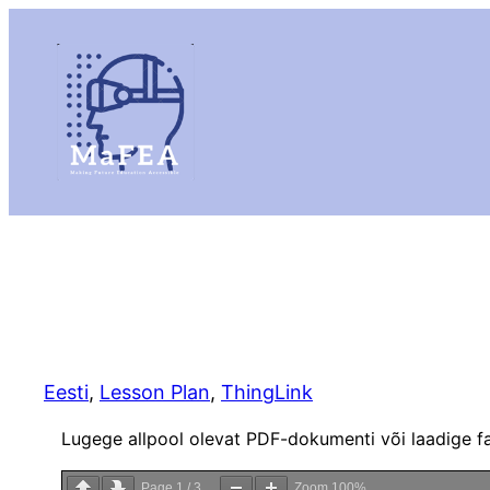
Eesti
, 
Lesson Plan
, 
ThingLink
Lugege allpool olevat PDF-dokumenti või laadige fail
Page
1
/
3
Zoom
100%