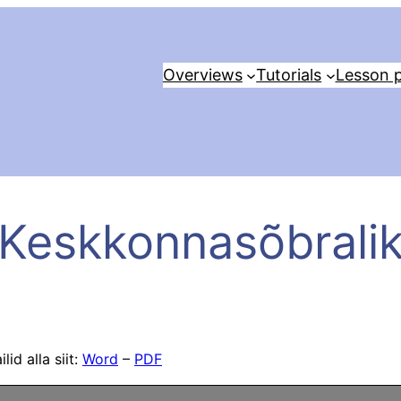
Overviews
Tutorials
Lesson p
Keskkonnasõbrali
id alla siit:
Word
–
PDF