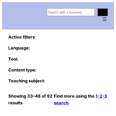
S
e
a
r
Active filters:
c
h
Language:
Tool:
Content type:
Teaching subject:
Showing 33–48 of 92
Find more using the
1-2-3
results
search
.