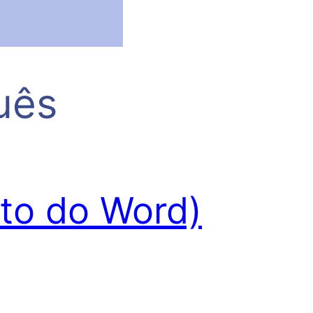
uês
nto do Word)