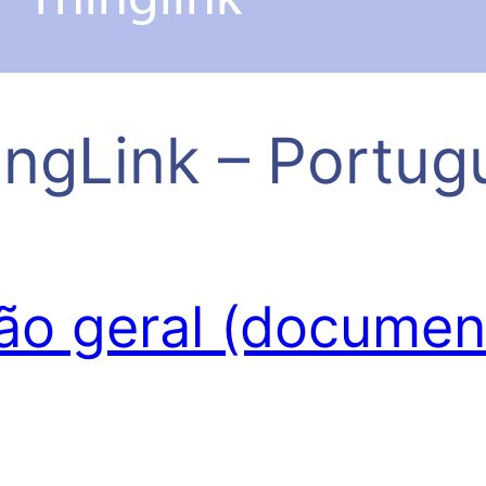
ingLink – Portug
são geral (docume