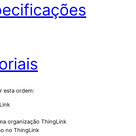
pecificações
oriais
r esta ordem:
Link
uma organização ThingLink
ção no ThingLink