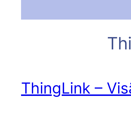
Th
ThingLink – Vi