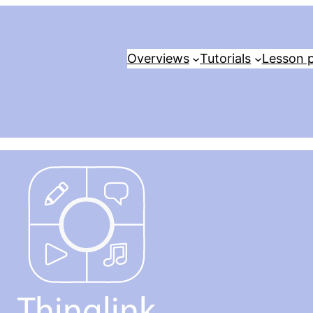
Overviews
Tutorials
Lesson p