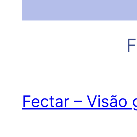
F
Fectar – Visão