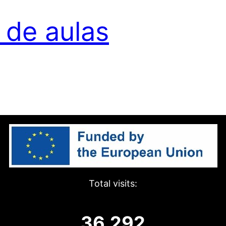
 de aulas
Total visits:
36,292