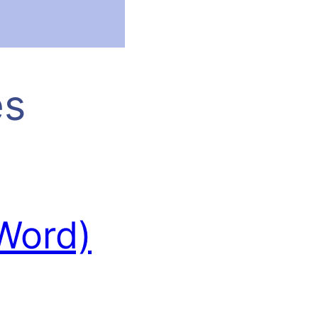
ês
 Word)