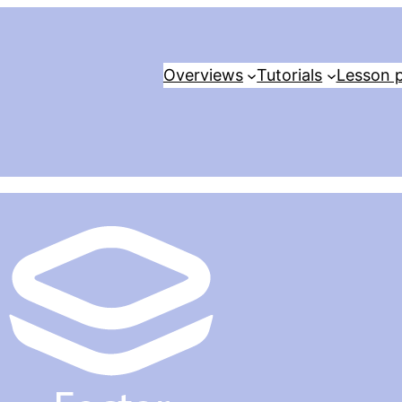
Overviews
Tutorials
Lesson p