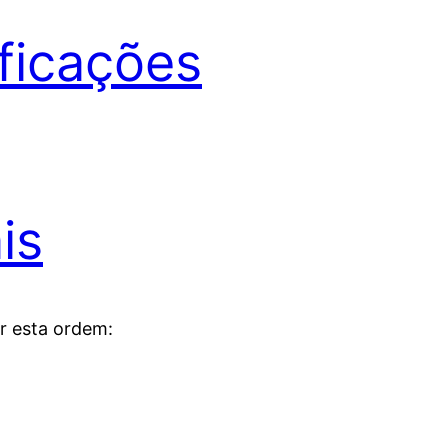
ificações
is
r esta ordem: