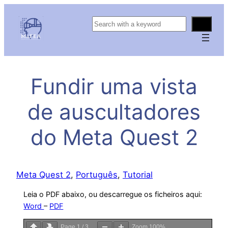
S
e
a
r
c
Fundir uma vista
h
de auscultadores
do Meta Quest 2
Meta Quest 2
, 
Português
, 
Tutorial
Leia o PDF abaixo, ou descarregue os ficheiros aqui:
Word
–
PDF
Page
1
/
3
Zoom
100%