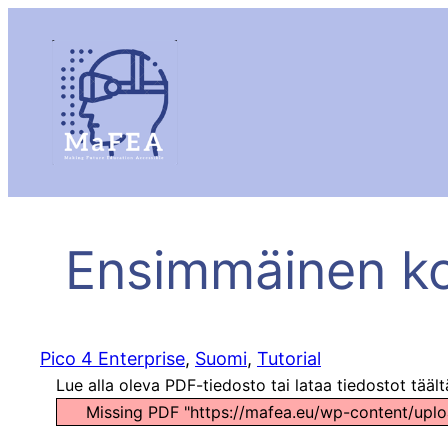
​Ensimmäinen kos
Pico 4 Enterprise
, 
Suomi
, 
Tutorial
Lue alla oleva PDF-tiedosto tai lataa tiedostot tääl
Missing PDF "https://mafea.eu/wp-content/uplo