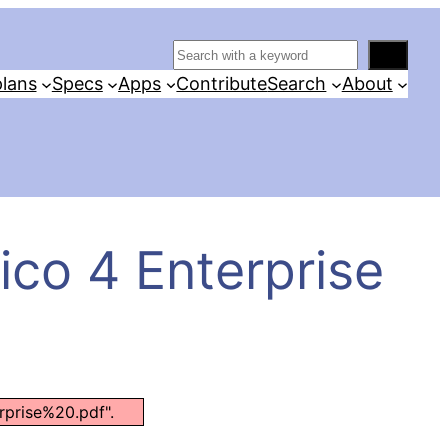
S
e
lans
Specs
Apps
Contribute
Search
About
a
r
c
h
ico 4 Enterprise​
rprise%20.pdf".