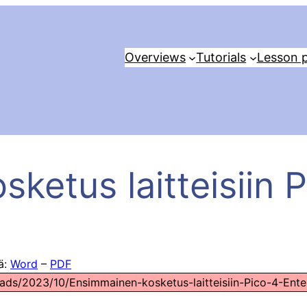
Overviews
Tutorials
Lesson p
ketus laitteisiin P
tä:
Word
–
PDF
ads/2023/10/Ensimmainen-kosketus-laitteisiin-Pico-4-Ente