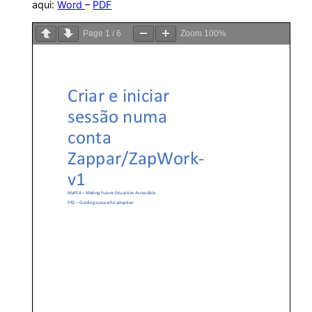
aqui:
Word
–
PDF
Page
1
/
6
Zoom
100%