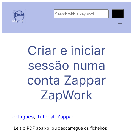
S
e
a
r
c
Criar e iniciar
h
sessão numa
conta Zappar
ZapWork
Português
, 
Tutorial
, 
Zappar
Leia o PDF abaixo, ou descarregue os ficheiros